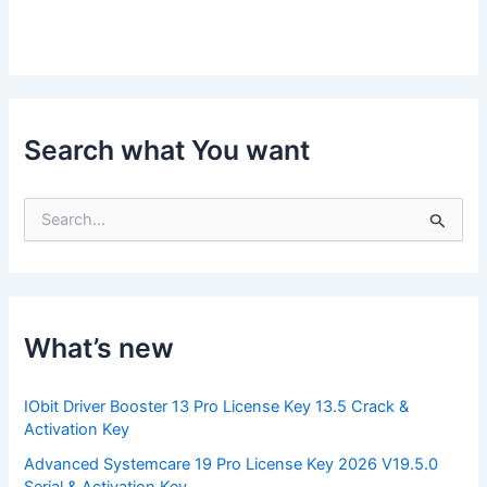
Search what You want
S
e
a
r
c
h
f
What’s new
o
r
:
IObit Driver Booster 13 Pro License Key 13.5 Crack &
Activation Key
Advanced Systemcare 19 Pro License Key 2026 V19.5.0
Serial & Activation Key